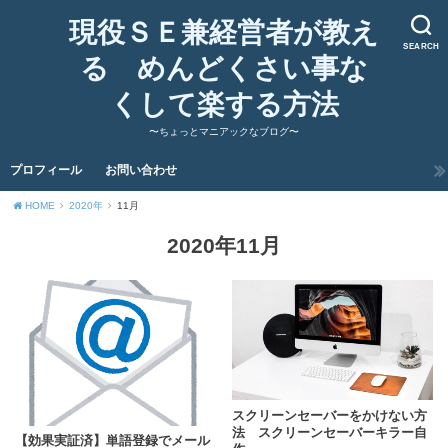
現役ＳＥ兼経営者が教え
SEARCH
る めんどくさい事な
くして楽する方法
〜ちょっとマニアックなブログ〜
プロフィール
お問い合わせ
HOME
2020年
11月
2020年11月
スクリーンセーバーをかけない方
法 スクリーンセーバーキラー自
【効果実証済】単語登録でメール