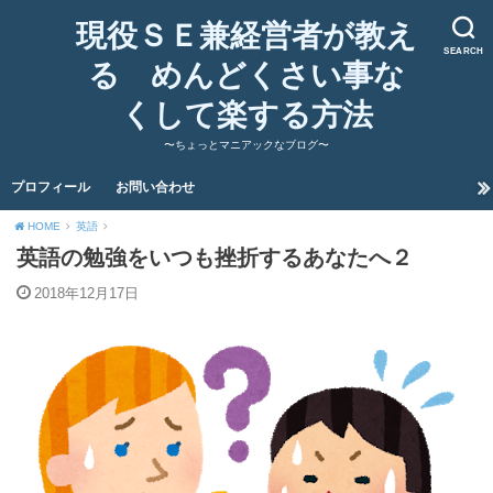
現役ＳＥ兼経営者が教え
SEARCH
る めんどくさい事な
くして楽する方法
〜ちょっとマニアックなブログ〜
プロフィール
お問い合わせ
HOME
英語
英語の勉強をいつも挫折するあなたへ２
2018年12月17日