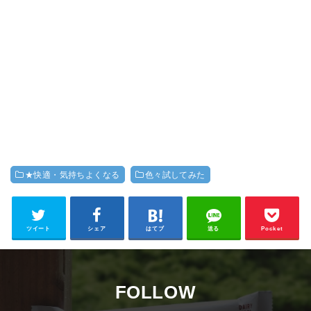
★快適・気持ちよくなる
色々試してみた
ツイート
シェア
はてブ
送る
Pocket
FOLLOW