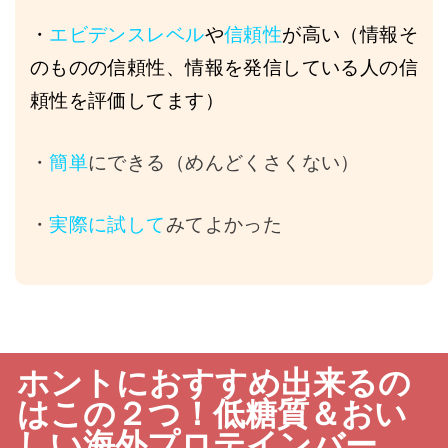
・
エビデンスレベル
や
信頼性
が高い（情報そ
のものの信頼性、情報を発信している人の信
頼性を評価してます）
・
簡単
にできる（めんどくさくない）
・
実際に試して
みてよかった
ホントにおすすめ出来るの
はこの２つ！低糖質＆おい
しい海外プロテインバー