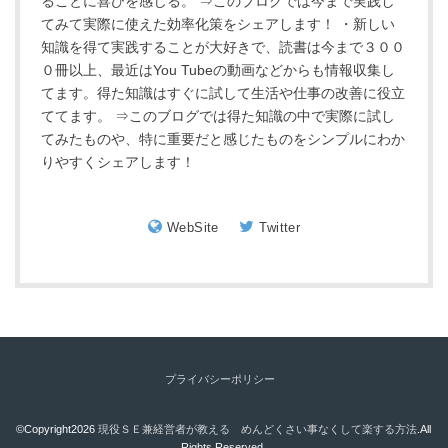
ることに喜びを感じる。 ⇒このブログでは今まで実践し
てみて実際に使えた効率化策をシェアします！ ・新しい
知識を得て実践することが大好きで、読書は今まで３００
０冊以上、最近はYou Tubeの動画などからも情報収集し
てます。得た知識はすぐに試して生活や仕事の改善に役立
ててます。 ⇒このブログでは得た知識の中で実際に試し
てみたものや、特に重要だと感じたものをシンプルにわか
りやすくシェアします！
WebSite
Twitter
プライバシーポリシー
©Copyright2026
現役ＳＥ兼経営者が教える めんどくさい事なくして楽する方法
.All
Rights Reserved.