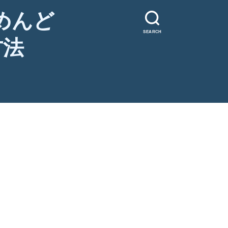
めんど
SEARCH
方法