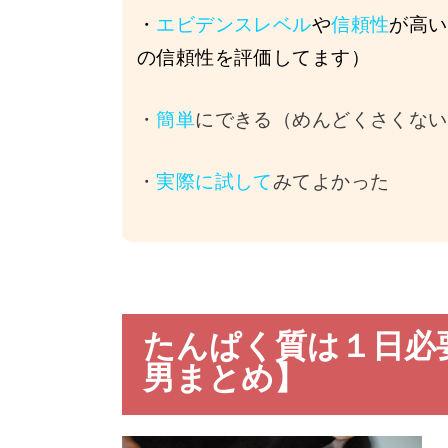
・
エビデンスレベル
や
信頼性
が高い
の信頼性を評価してます）
・
簡単
にできる（めんどくさくない
・
実際に試して
みてよかった
たんぱく質は１日必
男まとめ】